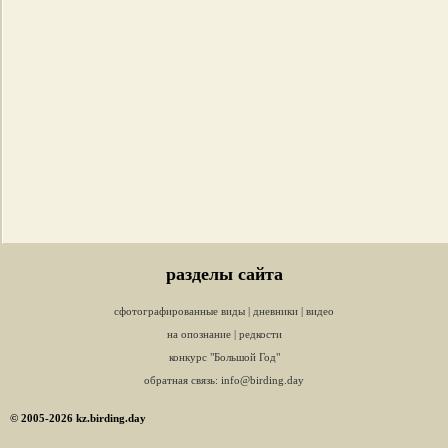
разделы сайта
сфотографированные виды
|
дневники
|
видео
на опознание
|
редкости
конкурс "Большой Год"
обратная связь:
info@birding.day
© 2005-2026 kz.birding.day