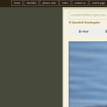
home
checklist
photos only
video
contact us
search page
unidentified species
©
Qanatbek Kenzhegulov