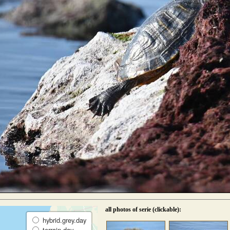
all photos of serie (clickable):
hybrid.grey.day
terrain.day