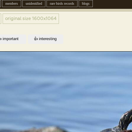
members
unidentified
rare birds records
blogs
original size
1600x1064