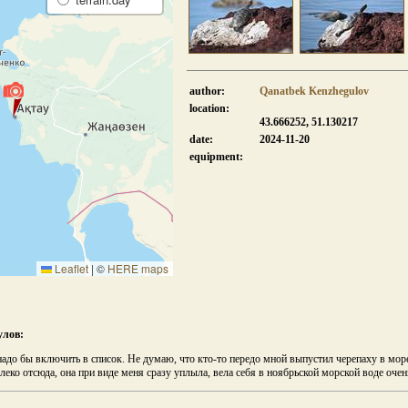
author:
Qanatbek Kenzhegulov
location:
43.666252, 51.130217
date:
2024-11-20
equipment:
Leaflet
|
©
HERE maps
улов:
надо бы включить в список. Не думаю, что кто-то передо мной выпустил черепаху в море
алеко отсюда, она при виде меня сразу уплыла, вела себя в ноябрьской морской воде оче