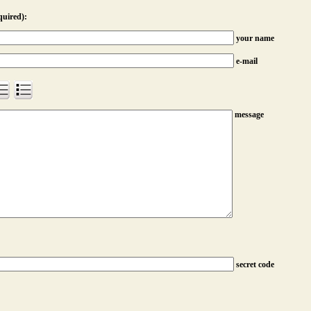
quired):
your name
e-mail
message
secret code