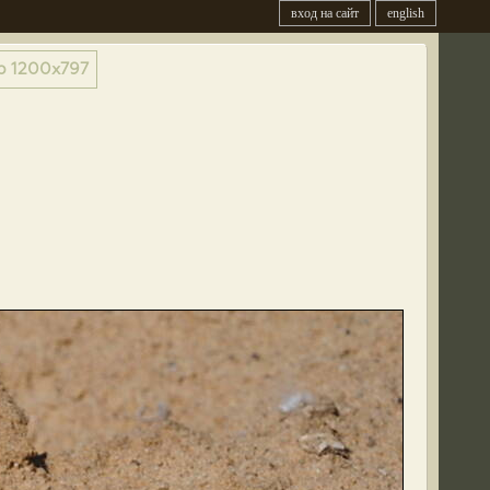
вход на сайт
english
р
1200x797