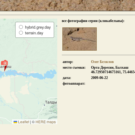
все фотографии серии (кликабельны):
hybrid.grey.day
terrain.day
автор:
Олег Белялов
место съемки:
Орта Дересин, Балхаш
46.72950714675161, 75.446
дата:
2009-06-22
фотоаппарат:
Leaflet
|
©
HERE maps