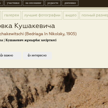
к
участники
на опознание
редкости
дневники
галерея
лучшие фотографии
видео
полный разме
овка Кушакевича
hakewitschi (Bedriaga In Nikolsky, 1905)
ma | Кушакевич жұмырбас кесірткесі