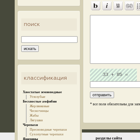
поиск
классификация
Хвостатые земноводные
Углозубые
Бесхвостые амфибии
* все поля обязательны для за
Жерлянковые
Чесночницы
Жабы
Лягушки
Черепахи
Пресноводные черепахи
Сухопутные черепахи
© 2005-2026 kz.birding.day
разделы сайта
Ящерицы