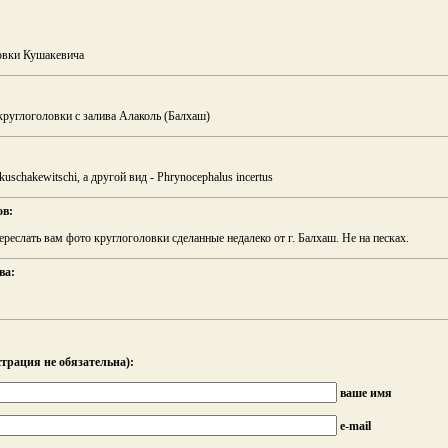
овки Кушакевича
круглоголовки с залива Алаколь (Балхаш)
kuschakewitschi, а другой вид - Phrynocephalus incertus
ов:
реслать вам фото круглоголовки сделанные недалеко от г. Балхаш. Не на песках.
ва:
трация не обязательна):
ваше имя
e-mail