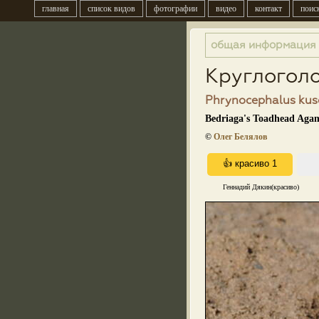
главная
список видов
фотографии
видео
контакт
поис
общая информация
Круглогол
Phrynocephalus kusc
Bedriaga's Toadhead Aga
©
Олег Белялов
Геннадий Дякин(красиво)