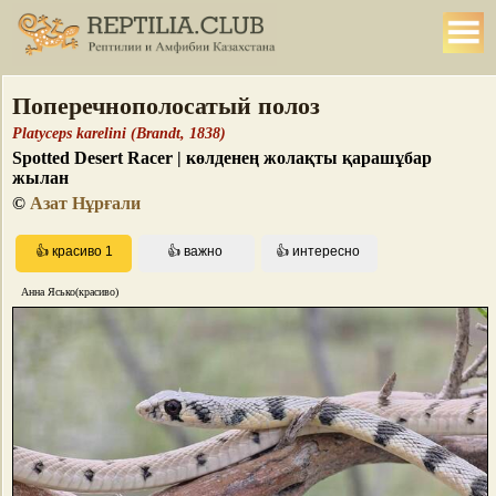
Поперечнополосатый полоз
Platyceps karelini (Brandt, 1838)
Spotted Desert Racer | көлденең жолақты қарашұбар
жылан
©
Азат Нұрғали
Анна Ясько(красиво)