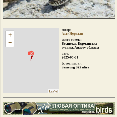
автор:
+
Азат Нұрғали
место съемки:
−
Бесшоқы, Құрманғазы
ауданы, Атырау облысы
дата:
2025-05-01
фотоаппарат:
Samsung S25 ultra
Leaflet