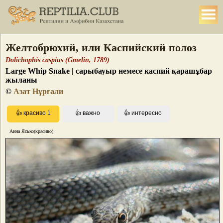
Желтобрюхий, или Каспийский полоз
Dolichophis caspius (Gmelin, 1789)
Large Whip Snake | сарыбауыр немесе каспий қарашұбар
жыланы
©
Азат Нұрғали
Анна Ясько(красиво)