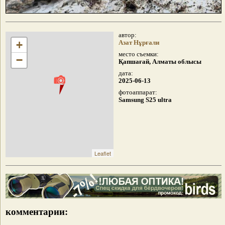
автор:
+
Азат Нұрғали
место съемки:
−
Қапшағай, Алматы облысы
дата:
2025-06-13
фотоаппарат:
Samsung S25 ultra
Leaflet
комментарии: