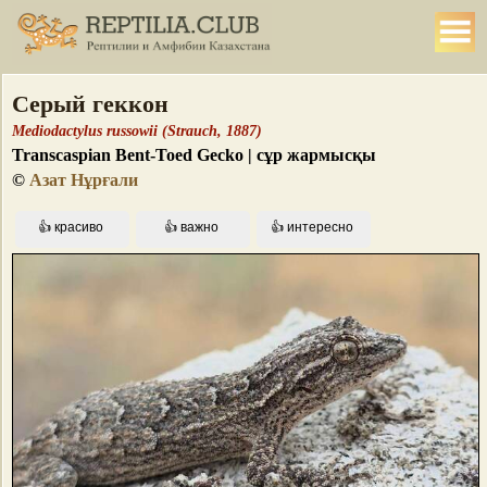
Серый геккон
Mediodactylus russowii (Strauch, 1887)
Transcaspian Bent-Toed Gecko | сұр жармысқы
©
Азат Нұрғали