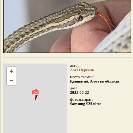
автор:
+
Азат Нұрғали
место съемки:
−
Қапшағай, Алматы облысы
дата:
2025-06-22
фотоаппарат:
Samsung S25 ultra