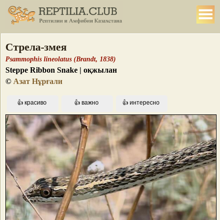
Стрела-змея
Psammophis lineolatus (Brandt, 1838)
Steppe Ribbon Snake | оқжылан
©
Азат Нұрғали