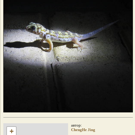
автор:
+
ChengHe Jing