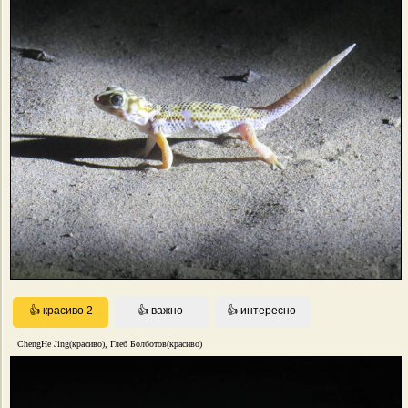
ChengHe Jing(красиво), Глеб Болботов(красиво)