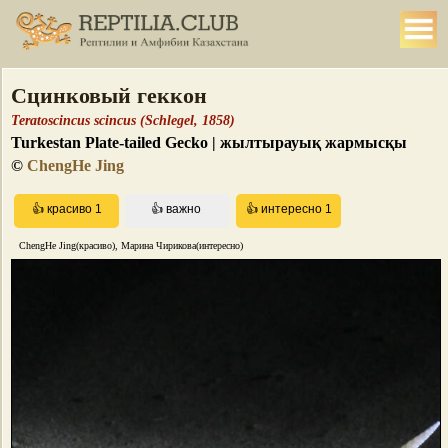
Сцинковый геккон
Teratoscincus scincus (Schlegel, 1858)
Turkestan Plate-tailed Gecko | жылтырауық жармысқы
©
ChengHe Jing
ChengHe Jing(красиво), Марина Чирикова(интересно)