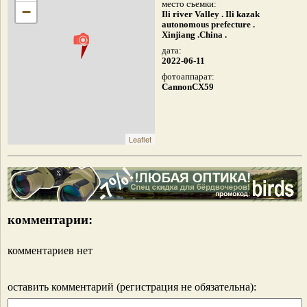
место съемки:
−
Ili river Valley . Ili kazak
autonomous prefecture .
Xinjiang .China .
дата:
2022-06-11
фотоаппарат:
CannonCX59
Leaflet
комментарии:
комментариев нет
оставить комментарий (регистрация не обязательна):