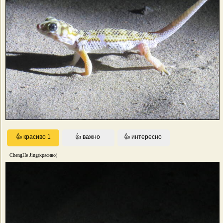
ChengHe Jing(красиво)