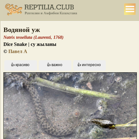
Водяной уж
Natrix tessellata (Laurenti, 1768)
Dice Snake | су жыланы
©
Павел А