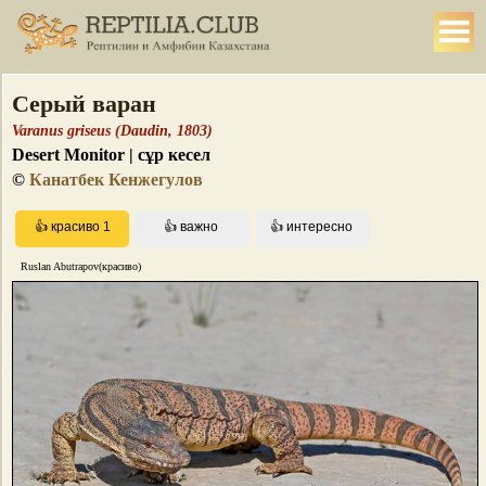
Серый варан
Varanus griseus (Daudin, 1803)
Desert Monitor | сұр кесел
©
Канатбек Кенжегулов
Ruslan Abutrapov(красиво)