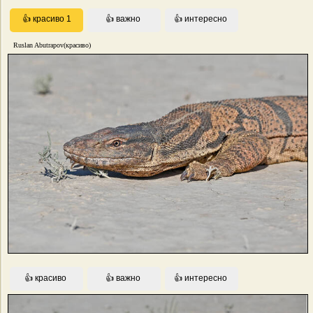
Ruslan Abutrapov(красиво)