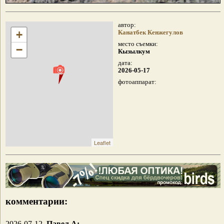
автор:
+
Канатбек Кенжегулов
место съемки:
−
Кызылкум
дата:
2026-05-17
фотоаппарат:
Leaflet
комментарии:
2026-07-12.
Павел А: