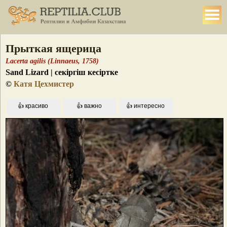
Прыткая ящерица
Lacerta agilis (Linnaeus, 1758)
Sand Lizard | секіргіш кесірткe
©
Катя Цехмистер