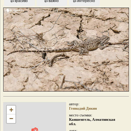
автор:
+
Геннадий Дякин
место съемки:
−
Каншенгель, Алматинская
обл.
дата: