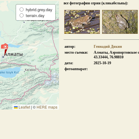
все фотографии серии (кликабельны):
hybrid.grey.day
terrain.day
автор:
Геннадий Дякин
место съемки:
Алматы, Аэропортовское 
43.33444, 76.98810
дата:
2025-10-19
фотоаппарат:
Leaflet
|
©
HERE maps