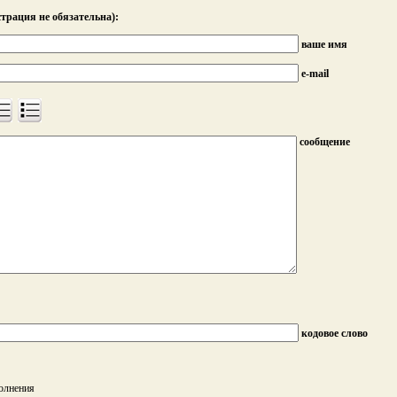
трация не обязательна):
ваше имя
e-mail
сообщение
кодовое слово
полнения