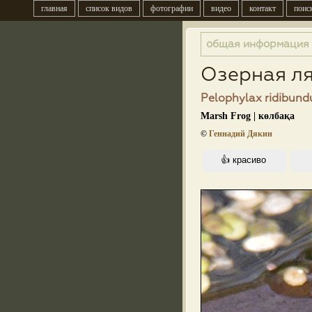
главная
список видов
фотографии
видео
контакт
поис
общая информация
Озерная л
Pelophylax ridibundu
Marsh Frog | көлбақа
©
Геннадий Дякин