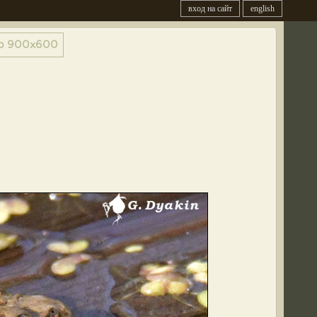
вход на сайт
english
р
900x600