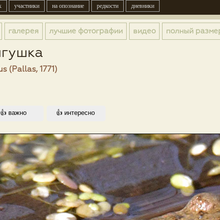
к
участники
на опознание
редкости
дневники
галерея
лучшие фотографии
видео
полный разме
ягушка
s (Pallas, 1771)