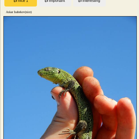
Askar Isabekov(nice)