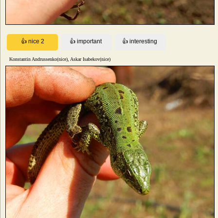
Konstantin Andrussenko(nice), Askar Isabekov(nice)