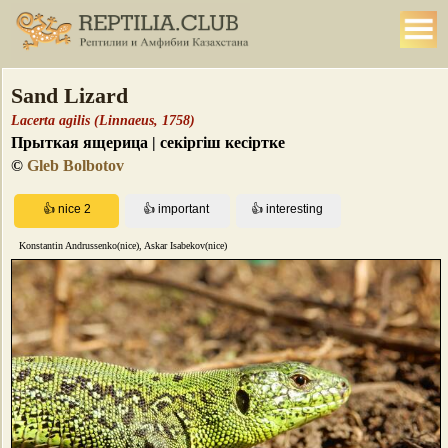
Sand Lizard
Lacerta agilis (Linnaeus, 1758)
Прыткая ящерица | секіргіш кесірткe
©
Gleb Bolbotov
Konstantin Andrussenko(nice), Askar Isabekov(nice)