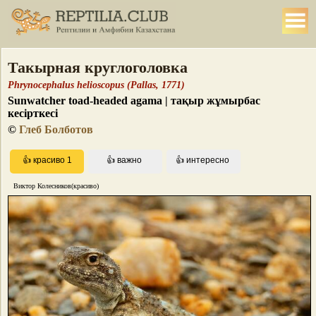
Такырная круглоголовка
Phrynocephalus helioscopus (Pallas, 1771)
Sunwatcher toad-headed agama | тақыр жұмырбас
кесірткесі
©
Глеб Болботов
Виктор Колесников(красиво)