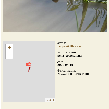
автор:
+
Георгий Шакула
место съемки:
−
река Арыстанды
дата:
2020-05-19
фотоаппарат:
Nikon COOLPIX P900
Leaflet