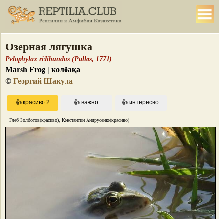
Озерная лягушка
Pelophylax ridibundus (Pallas, 1771)
Marsh Frog | көлбақа
©
Георгий Шакула
Глеб Болботов(красиво), Константин Андрусенко(красиво)