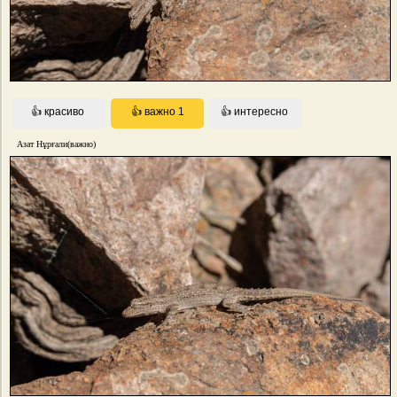
Азат Нұрғали(важно)