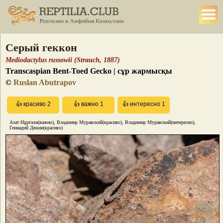
Серый геккон
Mediodactylus russowii (Strauch, 1887)
Transcaspian Bent-Toed Gecko | сұр жармысқы
©
Ruslan Abutrapov
Азат Нұрғали(важно), Владимир Муравский(красиво), Владимир Муравский(интересно),
Геннадий Дякин(красиво)