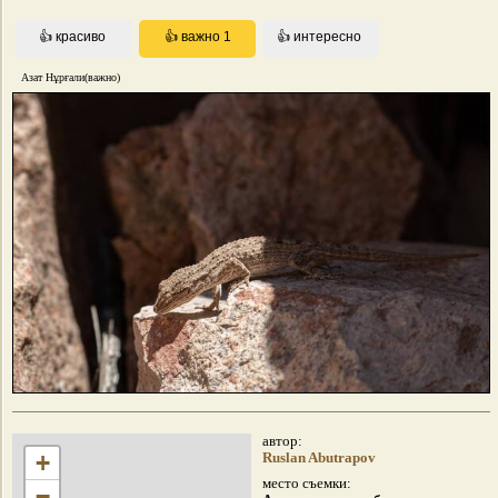
Азат Нұрғали(важно)
автор:
+
Ruslan Abutrapov
место съемки:
−