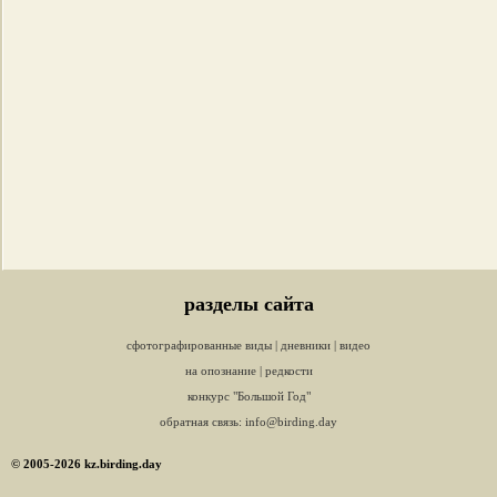
разделы сайта
сфотографированные виды
|
дневники
|
видео
на опознание
|
редкости
конкурс "Большой Год"
обратная связь:
info@birding.day
© 2005-2026 kz.birding.day