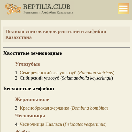
Полный список видов рептилий и амфибий
Казахстана
Хвостатые земноводные
Углозубые
1.
Семиреченский лягушкозуб (
Ranodon sibiricus
)
2. Сибирский углозуб (
Salamandrella keyserlingii
)
Бесхвостые амфибии
Жерлянковые
3.
Краснобрюхая жерлянка (
Bombina bombina
)
Чесночницы
4.
Чесночница Палласа (
Pelobates vespertinus
)
Жабы