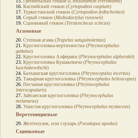
15.
Гребнепалый геккон (
Crossobamon eversmanni
)
16.
Каспийский геккон (
Cyrtopodion caspium
)
17.
Туркестанский геккон (
Cyrtopodion fedtschenkoi
)
18.
Серый геккон (
Mediodactylus russowii
)
19.
Сцинковый геккон (
Teratoscincus scincus
)
Агамовые
20.
Степная агама (
Trapelus sanguinolentus
)
21.
Круглоголовка-вертихвостка (
Phrynocephalus
guttatus
)
22.
Круглоголовка Алфераки (
Phrynocephalus alpherakii
)
23.
Круглоголовка Кушакевича (
Phrynocephalus
kuschakewitschi
)
24.
Балхашская круглоголовка (
Phrynocepalus incertus
)
25.
Такырная круглоголовка (
Phrynocephalus helioscopus
)
26.
Песчаная круглоголовка (
Phrynocephalus
interscapularis
)
27.
Зайсанская круглоголовка (
Phrynocephalus
melanurus
)
28.
Ушастая круглоголовка (
Phrynocephalus mystaceus
)
Веретенициевые
29.
Желтопузик, или глухарь (
Pseudopus apodus
)
Сцинковые