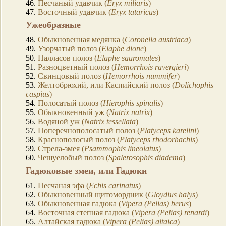
46.
Песчаный удавчик (
Eryx miliaris
)
47.
Восточный удавчик (
Eryx tataricus
)
Ужеобразные
48.
Обыкновенная медянка (
Coronella austriaca
)
49.
Узорчатый полоз (
Elaphe dione
)
50.
Палласов полоз (
Elaphe sauromates
)
51.
Разноцветный полоз (
Hemorrhois ravergieri
)
52.
Свинцовый полоз (
Hemorrhois nummifer
)
53.
Желтобрюхий, или Каспийский полоз (
Dolichophis
caspius
)
54.
Полосатый полоз (
Hierophis spinalis
)
55.
Обыкновенный уж (
Natrix natrix
)
56.
Водяной уж (
Natrix tessellata
)
57.
Поперечнополосатый полоз (
Platyceps karelini
)
58.
Краснополосый полоз (
Platyceps rhodorhachis
)
59.
Стрела-змея (
Psammophis lineolatus
)
60.
Чешуелобый полоз (
Spalerosophis diadema
)
Гадюковые змеи, или Гадюки
61.
Песчаная эфа (
Echis carinatus
)
62.
Обыкновенный щитомордник (
Gloydius halys
)
63.
Обыкновенная гадюка (
Vipera (Pelias) berus
)
64.
Восточная степная гадюка (
Vipera (Pelias) renardi
)
65.
Алтайская гадюка (
Vipera (Pelias) altaica
)