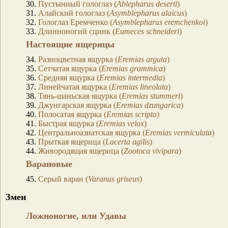
30.
Пустынный гологлаз (
Ablepharus deserti
)
31.
Алайский гологлаз (
Asymblepharus alaicus
)
32.
Гологлаз Еремченко (
Asymblepharus eremchenkoi
)
33.
Длинноногий сцинк (
Eumeces schneideri
)
Настоящие ящерицы
34.
Разноцветная ящурка (
Eremias arguta
)
35.
Сетчатая ящурка (
Eremias grammica
)
36.
Средняя ящурка (
Eremias intermedia
)
37.
Линейчатая ящурка (
Eremias lineolata
)
38.
Тянь-шаньская ящурка (
Eremias stummeri
)
39.
Джунгарская ящурка (
Eremias dzungarica
)
40.
Полосатая ящурка (
Eremias scripta
)
41.
Быстрая ящурка (
Eremias velox
)
42.
Центральноазиатская ящурка (
Eremias vermiculata
)
43.
Прыткая ящерица (
Lacerta agilis
)
44.
Живородящая ящерица (
Zootoca vivipara
)
Варановые
45.
Серый варан (
Varanus griseus
)
Змеи
Ложноногие, или Удавы