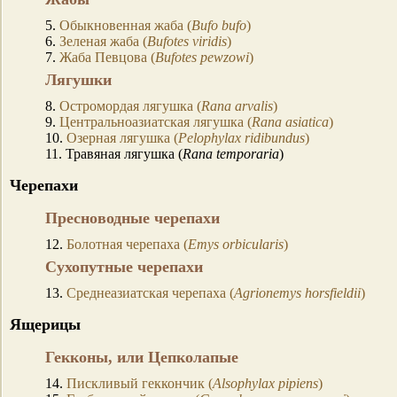
5.
Обыкновенная жаба (
Bufo bufo
)
6.
Зеленая жаба (
Bufotes viridis
)
7.
Жаба Певцова (
Bufotes pewzowi
)
Лягушки
8.
Остромордая лягушка (
Rana arvalis
)
9.
Центральноазиатская лягушка (
Rana asiatica
)
10.
Озерная лягушка (
Pelophylax ridibundus
)
11. Травяная лягушка (
Rana temporaria
)
Черепахи
Пресноводные черепахи
12.
Болотная черепаха (
Emys orbicularis
)
Сухопутные черепахи
13.
Среднеазиатская черепаха (
Agrionemys horsfieldii
)
Ящерицы
Гекконы, или Цепколапые
14.
Пискливый геккончик (
Alsophylax pipiens
)