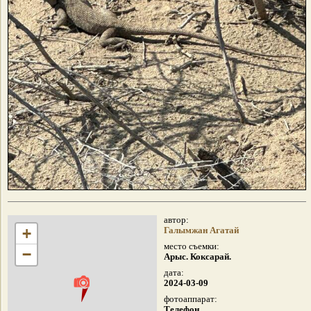
автор:
+
Галымжан Агатай
место съемки:
−
Арыс. Коксарай.
дата:
2024-03-09
фотоаппарат:
Телефон