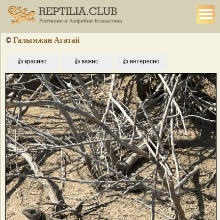
©
Галымжан Агатай