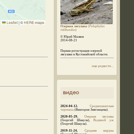
Leaflet
|
©
HERE maps
Озерная лягушка
(
Pelophylax
ridibundus
)
© Юрий Малков
2014-08-21
Первая регистрация озерной
лягушки в Кустанайской области.
еще редкости...
видео
2024-04-12.
Среднеазиатская
черепаха
(Виктория Звягинцева).
2020-05-29.
Озерная лягушка
(Георгий Шакула),
Водяной уж
(Георгий Шакула).
2019-11-24.
Средняя ящурка
(Георгий Шакула).