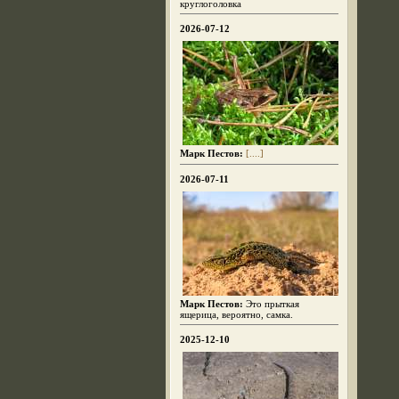
круглоголовка
2026-07-12
Марк Пестов:
[....]
2026-07-11
Марк Пестов:
Это прыткая
ящерица, вероятно, самка.
2025-12-10