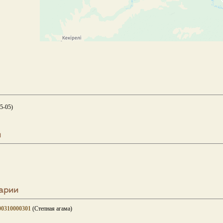
5-05)
и
арии
00310000301
(Степная агама)