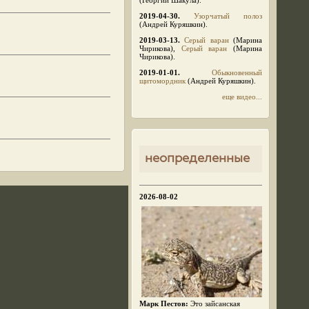
2019-04-30.
Узорчатый полоз
(Андрей Куряшкин).
2019-03-13.
Серый варан
(Марина
Чирикова),
Серый варан
(Марина
Чирикова).
2019-01-01.
Обыкновенный
щитомордник
(Андрей Куряшкин).
еще видео...
неопределенные
2026-08-02
Марк Пестов:
Это зайсанская