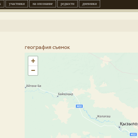
к
участники
на опознание
редкости
дневники
география съемок
+
−