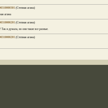
00310000301
(Степная агама)
ая агама
00310000201
(Степная агама)
 Так и думала, но они такие все разные.
00310000201
(Степная агама)