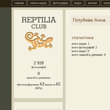
главная
список видов
фотографии
видео
контакт
поис
Голубева Анна
статистика
всего видов: 1
всего фотографий: 2
всего видео: 0
всего записей в дневнике: 0
2 928
фотографий
0
записей в дневниках
63
65
сфотографировано
видов из
(96%)