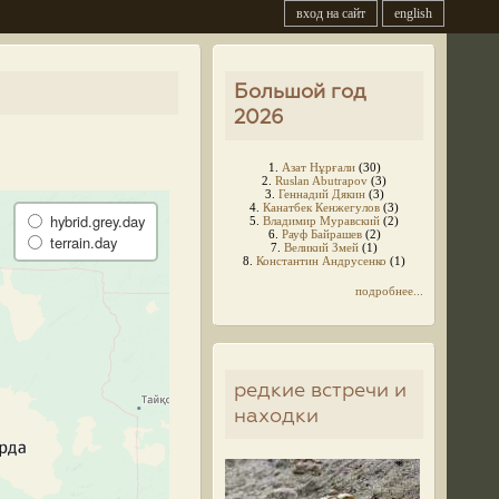
вход на сайт
english
Большой год
2026
1.
Азат Нұрғали
(30)
2.
Ruslan Abutrapov
(3)
3.
Геннадий Дякин
(3)
4.
Канатбек Кенжегулов
(3)
hybrid.grey.day
5.
Владимир Муравский
(2)
6.
Рауф Байрашев
(2)
terrain.day
7.
Великий Змей
(1)
8.
Константин Андрусенко
(1)
подробнее...
редкие встречи и
находки