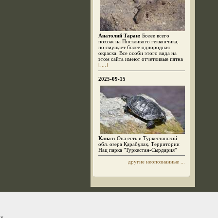
Анатолий Таран:
Более всего
похож на Пискливого геккончика,
но смущает более однородная
окраска. Все особи этого вида на
этом сайта имеют отчетливые пятна
[....]
2025-09-15
Канат:
Она есть и Туркестанской
обл. озера Қарабұлақ. Территории
Нац парка "Туркестан-Сырдария"
другие неопознанные ...
ay