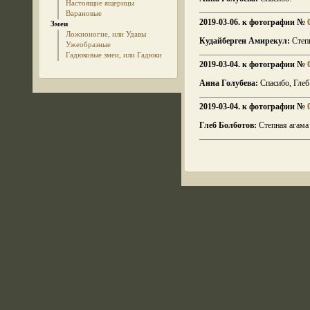
Настоящие ящерицы
Варановые
2019-03-06. к фотографии №
Змеи
Ложноногие, или Удавы
Кудайберген Амирекул:
Степн
Ужеобразные
Гадюковые змеи, или Гадюки
2019-03-04. к фотографии №
Анна Голубева:
Спасибо, Глеб!
2019-03-04. к фотографии №
Глеб Болботов:
Степная агама