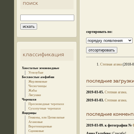
поиск
сортировать по:
классификация
1.
Степная агама
(2018-0
Хвостатые земноводные
Углозубые
Бесхвостые амфибии
последние загрузк
Жерлянковые
Чесночницы
Жабы
2019-03-05.
Степная агама
.
Лягушки
Черепахи
2019-03-03.
Степная агама
.
Пресноводные черепахи
Сухопутные черепахи
Ящерицы
последние коммент
Гекконы, или Цепколапые
Агамовые
2019-03-09. к фотографии №
Веретенициевые
Сцинковые
Анна Голубева:
Спасибо!