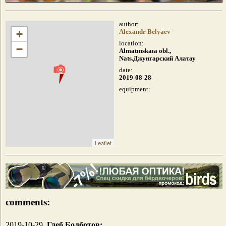
author:
+
Alexandr Belyaev
location:
−
Almatınskaıa obl.,
Nats.Джунгарский Алатау
date:
2019-08-28
equipment:
Leaflet
comments:
2019-10-29.
Глеб Болботов: