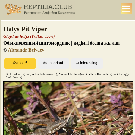
Halys Pit Viper
Gloydius halys (Pallas, 1776)
Обыкновенный щитомордник | кәдімгі бозша жылан
©
Alexandr Belyaev
Gleb Bolbotov(nice), Askar Isabekov(nice), Marina Chirikova(nice), Viktor Kolesnikov(nice), Georgiy
Shakula(nice)