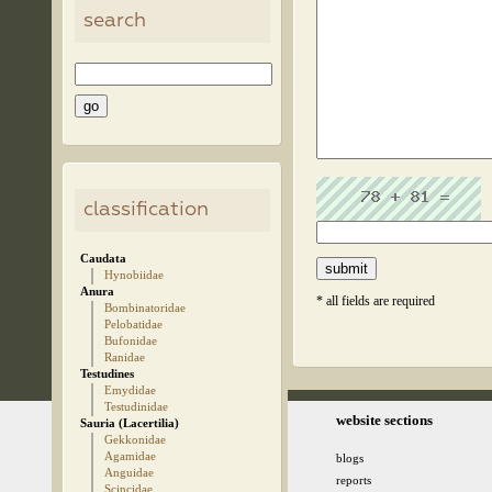
search
classification
Caudata
Hynobiidae
Anura
* all fields are required
Bombinatoridae
Pelobatidae
Bufonidae
Ranidae
Testudines
Emydidae
Testudinidae
© 2005-2026 kz.birding.day
website sections
Sauria (Lacertilia)
Gekkonidae
Agamidae
blogs
Anguidae
reports
Scincidae