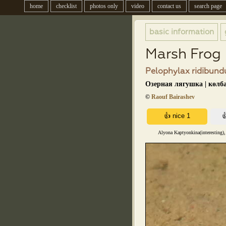
home
checklist
photos only
video
contact us
search page
basic information
Marsh Frog
Pelophylax ridibundu
Озерная лягушка | көлб
©
Raouf Bairashev
Alyona Kaptyonkina(interesting),