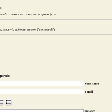
а:
была? Столько много лягушек на одном фото.
, пожалуй, ещё один снимок ("групповой").
quired):
your name
e-mail
message