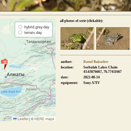
all photos of serie (clickable):
hybrid.grey.day
terrain.day
author:
Raouf Bairashev
location:
Sorbulak Lakes Chain
43.63676667, 76.77411667
date:
2022-08-14
equipment:
Sony A7IV
Leaflet
|
©
HERE maps