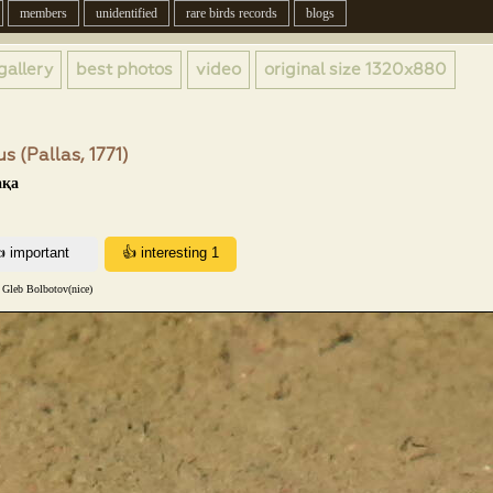
members
unidentified
rare birds records
blogs
gallery
best photos
video
original size
1320x880
s (Pallas, 1771)
ақа
 Gleb Bolbotov(nice)