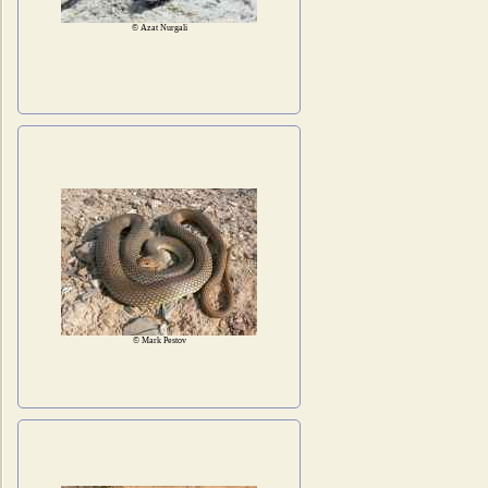
© Azat Nurgali
© Mark Pestov