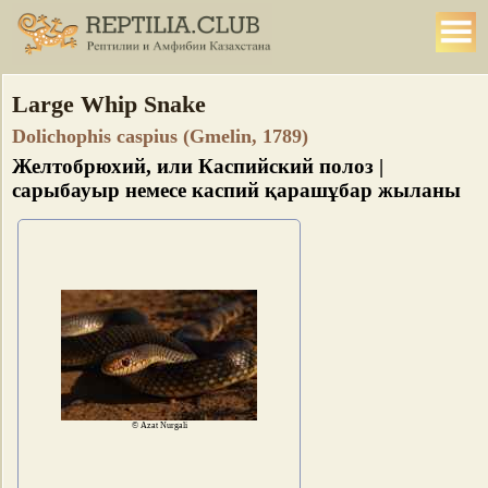
Large Whip Snake
Dolichophis caspius (Gmelin, 1789)
Желтобрюхий, или Каспийский полоз |
сарыбауыр немесе каспий қарашұбар жыланы
© Azat Nurgali