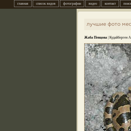
главная
список видов
фотографии
видео
контакт
поис
лучшие фото мес
Жаба Певцова
| Кудайберген 