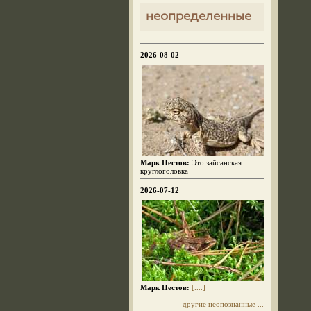
неопределенные
2026-08-02
Марк Пестов:
Это зайсанская
круглоголовка
2026-07-12
Марк Пестов:
[....]
другие неопознанные ...