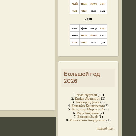
май
июн
июл
авг
сен
окт
ноя
дек
2018
янв
фев
мар
апр
май
июн
июл
авг
сен
окт
ноя
дек
Большой год
2026
1.
Азат Нұрғали
(30)
2.
Ruslan Abutrapov
(3)
3.
Геннадий Дякин
(3)
4.
Канатбек Кенжегулов
(3)
5.
Владимир Муравский
(2)
6.
Рауф Байрашев
(2)
7.
Великий Змей
(1)
8.
Константин Андрусенко
(1)
подробнее...