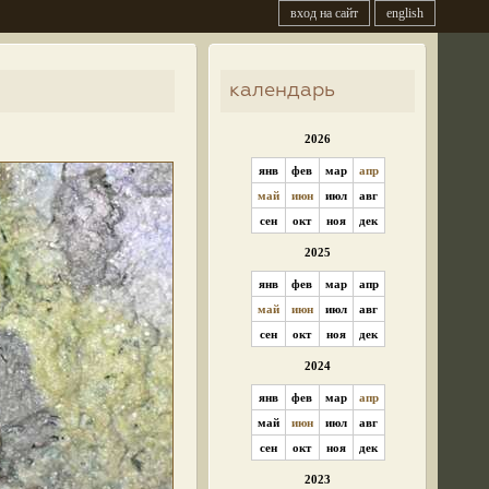
вход на сайт
english
календарь
2026
янв
фев
мар
апр
май
июн
июл
авг
сен
окт
ноя
дек
2025
янв
фев
мар
апр
май
июн
июл
авг
сен
окт
ноя
дек
2024
янв
фев
мар
апр
май
июн
июл
авг
сен
окт
ноя
дек
2023