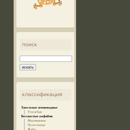
поиск
классификация
Хвостатые земноводные
Углозубые
Бесхвостые амфибии
Жерлянковые
Чесночницы
Жабы