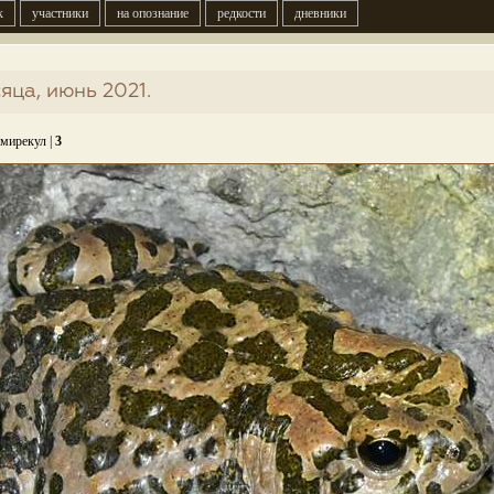
к
участники
на опознание
редкости
дневники
яца, июнь 2021.
Амирекул |
3