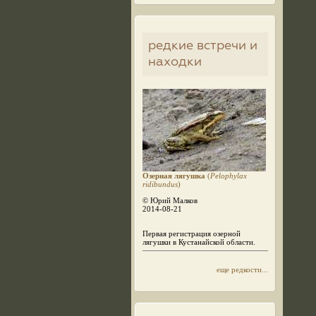
редкие встречи и
находки
Озерная лягушка
(
Pelophylax
ridibundus
)
© Юрий Малков
2014-08-21
Первая регистрация озерной
лягушки в Кустанайской области.
еще редкости...