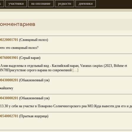
к
участники
на опознание
редкости
дневники
комментариев
00220001701
(Свинцовый полоз)
что это свинцовый полоз?
00760003901
(Серый варан)
зии выделены в отдельный вид - Каспийский варан, Varanus caspius (2023, Böhme et
n/C8N78Присутствие серого варана по современной
[....]
00430000201
(Обыкновенный уж)
ижайшему
00430000201
(Обыкновенный уж)
3.30 у себя на участке в Поварово Солнечногорского рна МО.Куда вывезти для его и д
00540002701
(Прыткая ящерица)