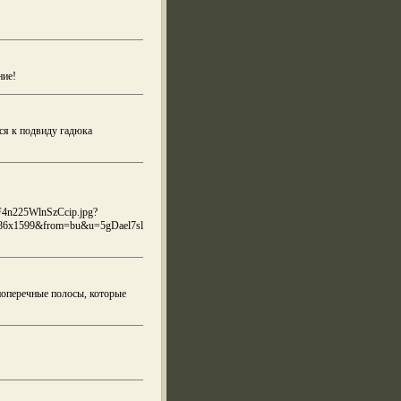
ние!
ся к подвиду гадюка
n225WlnSzCcip.jpg?
1186x1599&from=bu&u=5gDael7sl
 поперечные полосы, которые