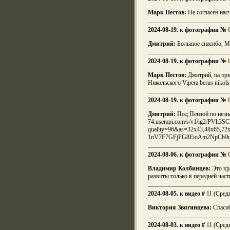
Марк Пестов:
Не согласен насч
2024-08-19. к фотографии №
Дмитрий:
Большое спасибо, Ма
2024-08-19. к фотографии №
Марк Пестов:
Дмитрий, на при
Никольского Vipera berus nikols
2024-08-19. к фотографии №
Дмитрий:
Под Пензой по незна
74.userapi.com/s/v1/ig2/PV
quality=96&as=32x43,48x65,72
1nV7F7GFjFG8EioAm2NpCb9
2024-08-06. к фотографии №
Владимир Колбинцев:
Это кра
развиты только в передней част
2024-08-05. к видео #
11
(Средн
Виктория Звягинцева:
Спаси
2024-08-03. к видео #
11
(Средн