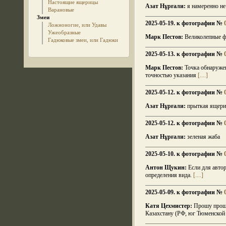
Настоящие ящерицы
Азат Нұрғали:
я намеренно не
Варановые
Змеи
2025-05-19. к фотографии №
Ложноногие, или Удавы
Ужеобразные
Марк Пестов:
Великолепные ф
Гадюковые змеи, или Гадюки
2025-05-13. к фотографии №
Марк Пестов:
Точка обнаружени
точностью указания
[....]
2025-05-12. к фотографии №
Азат Нұрғали:
прыткая ящери
2025-05-12. к фотографии №
Азат Нұрғали:
зеленая жаба
2025-05-10. к фотографии №
Антон Щукин:
Если для автор
определения вида.
[....]
2025-05-09. к фотографии №
Катя Цехмистер:
Прошу прощен
Казахстану (РФ, юг Тюменской