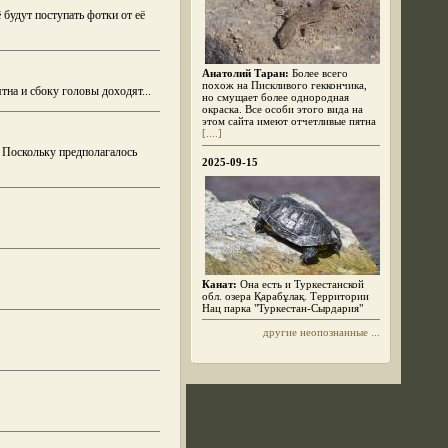
будут поступать фотки от её
Анатолий Таран:
Более всего
похож на Пискливого геккончика,
тна и сбоку головы доходят...
но смущает более однородная
окраска. Все особи этого вида на
этом сайта имеют отчетливые пятна
[....]
 Поскольку предполагалось
2025-09-15
Канат:
Она есть и Туркестанской
обл. озера Қарабұлақ. Территории
Нац парка "Туркестан-Сырдария"
другие неопознанные ...