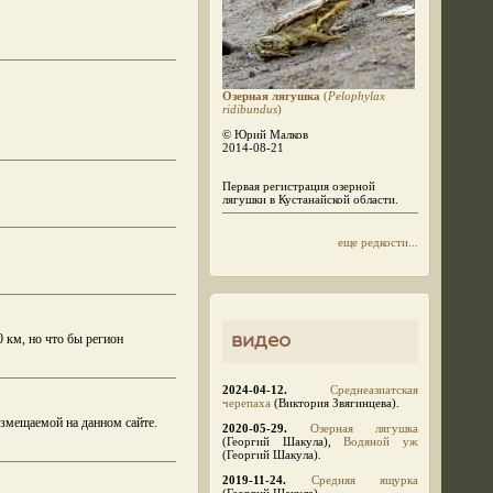
Озерная лягушка
(
Pelophylax
ridibundus
)
© Юрий Малков
2014-08-21
Первая регистрация озерной
лягушки в Кустанайской области.
еще редкости...
видео
 км, но что бы регион
2024-04-12.
Среднеазиатская
черепаха
(Виктория Звягинцева).
азмещаемой на данном сайте.
2020-05-29.
Озерная лягушка
(Георгий Шакула),
Водяной уж
(Георгий Шакула).
2019-11-24.
Средняя ящурка
(Георгий Шакула).