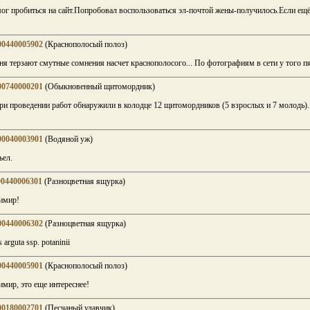
ог пробиться на сайт.Попробовал воспользоваться эл-почтой жены-получилось.Если ещё 
00440005902
(Краснополосый полоз)
я терзают смутные сомнения насчет краснополосого... По фотографиям в сети у того пя
00740000201
(Обыкновенный щитомордник)
ри проведении работ обнаружили в колодце 12 щитомордников (5 взрослых и 7 молодь).
00040003901
(Водяной уж)
ъел.
00440006301
(Разноцветная ящурка)
имир!
00440006302
(Разноцветная ящурка)
 arguta ssp. potaninii
00440005901
(Краснополосый полоз)
мир, это еще интереснее!
00180002701
(Песчаный удавчик)