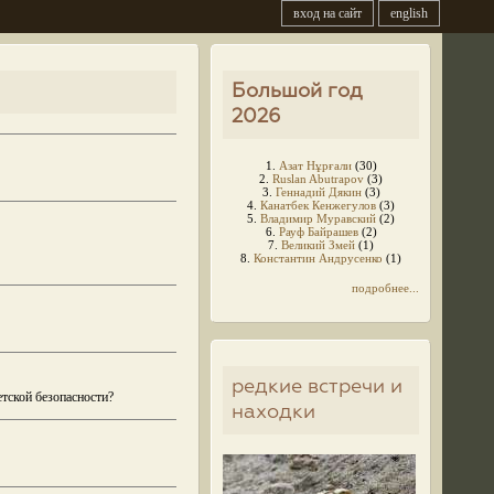
вход на сайт
english
Большой год
2026
1.
Азат Нұрғали
(30)
2.
Ruslan Abutrapov
(3)
3.
Геннадий Дякин
(3)
4.
Канатбек Кенжегулов
(3)
5.
Владимир Муравский
(2)
6.
Рауф Байрашев
(2)
7.
Великий Змей
(1)
8.
Константин Андрусенко
(1)
подробнее...
редкие встречи и
етской безопасности?
находки