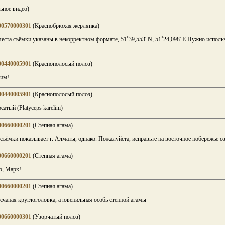
ьное видео)
00570000301
(Краснобрюхая жерлянка)
ста съёмки указаны в некорректном формате, 51˚39,553' N, 51˚24,098' E.Нужно исполь
00440005901
(Краснополосый полоз)
им!
00440005901
(Краснополосый полоз)
тый (Platyceps karelini)
00660000201
(Степная агама)
ъёмки показывает г. Алматы, однако. Пожалуйста, исправьте на восточное побережье оз
00660000201
(Степная агама)
о, Марк!
00660000201
(Степная агама)
есчаная круглоголовка, а ювенильная особь степной агамы
00660000301
(Узорчатый полоз)