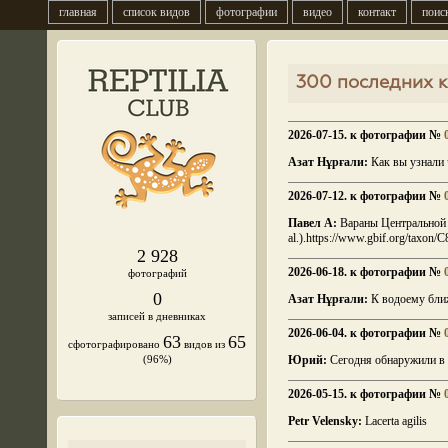
главная
список видов
фотографии
видео
контакт
поис
300 последних 
2026-07-15. к фотографии №
Азат Нұрғали:
Как вы узнали 
2026-07-12. к фотографии №
Павел А:
Вараны Центральной А
al.).https://www.gbif.org/taxo
2 928
2026-06-18. к фотографии №
фотографий
0
Азат Нұрғали:
К водоему бл
записей в дневниках
2026-06-04. к фотографии №
63
65
сфотографировано
видов из
(96%)
Юрий:
Сегодня обнаружили в 1
2026-05-15. к фотографии №
Petr Velensky:
Lacerta agilis