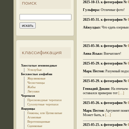
2025-10-13. к фотографии №
поиск
Гульфира:
Отличные фото!
2025-05-31. к фотографии №
Айжулдыз:
Что едать озерныи
2025-05-30. к фотографии №
классификация
Анна Ясько:
Впечатляет!
2025-05-29. к фотографии №
Хвостатые земноводные
Углозубые
Марк Пестов:
Разумный подход
Бесхвостые амфибии
Жерлянковые
2025-05-29. к фотографии №
Чесночницы
Жабы
Геннадий Дякин:
На птичьем с
Лягушки
оставался примерно тот
[....]
Черепахи
Пресноводные черепахи
2025-05-26. к фотографии №
Сухопутные черепахи
Ящерицы
Марк Пестов:
Аргумент поняте
Гекконы, или Цепколапые
Может быть, в
[....]
Агамовые
Веретенициевые
2025-05-25. к фотографии №
Сцинковые