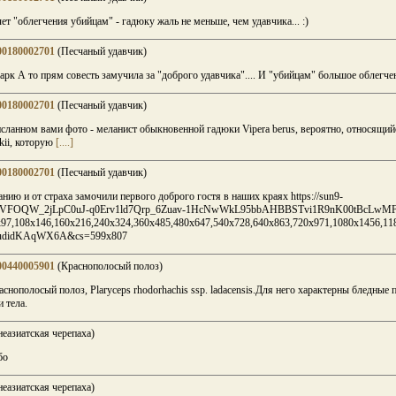
ет "облегчения убийцам" - гадюку жаль не меньше, чем удавчика... :)
00180002701
(Песчаный удавчик)
рк А то прям совесть замучила за "доброго удавчика".... И "убийцам" большое облегче
00180002701
(Песчаный удавчик)
сланном вами фото - меланист обыкновенной гадюки Vipera berus, вероятно, относящий
kii, которую
[....]
00180002701
(Песчаный удавчик)
нию и от страха замочили первого доброго гостя в наших краях https://sun9-
h3SCVFOQW_2jLpC0uJ-q0Erv1ld7Qrp_6Zuav-1HcNwWkL95bbAHBBSTvi1R9nK00tBcLwMF4
x97,108x146,160x216,240x324,360x485,480x647,540x728,640x863,720x971,1080x1456,
udidKAqWX6A&cs=599x807
00440005901
(Краснополосый полоз)
снополосый полоз, Plaryceps rhodorhachis ssp. ladacensis.Для него характерны бледные
и тела.
еазиатская черепаха)
бо
еазиатская черепаха)