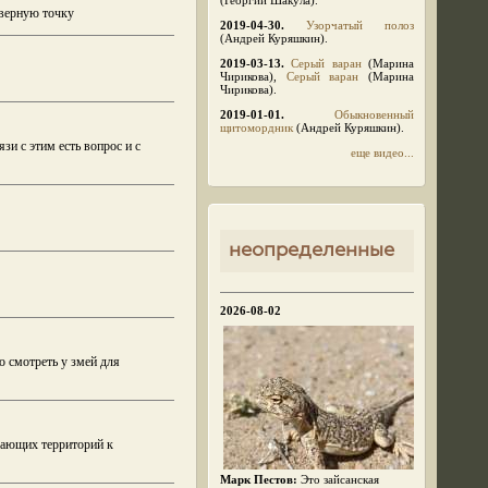
 верную точку
2019-04-30.
Узорчатый полоз
(Андрей Куряшкин).
2019-03-13.
Серый варан
(Марина
Чирикова),
Серый варан
(Марина
Чирикова).
2019-01-01.
Обыкновенный
щитомордник
(Андрей Куряшкин).
зи с этим есть вопрос и с
еще видео...
неопределенные
2026-08-02
о смотреть у змей для
гающих территорий к
Марк Пестов:
Это зайсанская