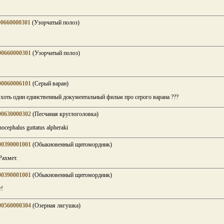
00660000301
(Узорчатый полоз)
00660000301
(Узорчатый полоз)
00060006101
(Серый варан)
 хоть один единственный документальный фильм про серого варана ???
00630000302
(Песчаная круглоголовка)
ocephalus guttatus alpheraki
00390001001
(Обыкновенный щитомордник)
ахмет.
00390001001
(Обыкновенный щитомордник)
т!
00560000304
(Озерная лягушка)