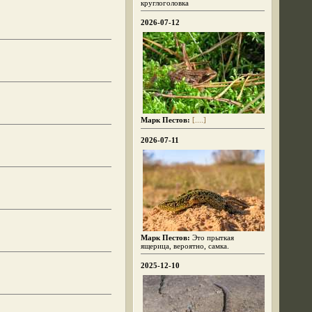
круглоголовка
2026-07-12
Марк Пестов:
[....]
2026-07-11
Марк Пестов:
Это прыткая
ящерица, вероятно, самка.
2025-12-10