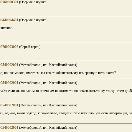
00560000301
(Озерная лягушка)
00440004401
(Озерная лягушка)
 лигушки
00760003002
(Серый варан)
00540002001
(Желтобрюхий, или Каспийский полоз)
, но, возможно, имеет смысл как-то обозначать эту намеренную неточность?
00540002001
(Желтобрюхий, или Каспийский полоз)
айте если мы по каким то причинам не хотим точно показывать точку, то сдвигаем до 50
00540002001
(Желтобрюхий, или Каспийский полоз)
н, однако, такой подход, к сожалению, сводит к нулю научную ценность информации, р
00540002001
(Желтобрюхий, или Каспийский полоз)