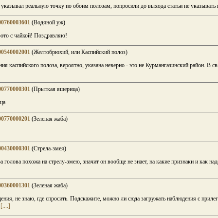
 указывал реальную точку по обоим полозам, попросили до выхода статьи не указывать
00760003601
(Водяной уж)
ото с чайкой! Поздравляю!
00540002001
(Желтобрюхий, или Каспийский полоз)
я каспийского полоза, вероятно, указана неверно - это не Курмангазинский район. В свя
00770000301
(Прыткая ящерица)
ца
00770000201
(Зеленая жаба)
00430000301
(Стрела-змея)
а голова похожа на стрелу-змею, значит он вообще не знает, на какие признаки и как над
00360001301
(Зеленая жаба)
ия, не знаю, где спросить. Подскажите, можно ли сюда загружать наблюдения с приле
[....]