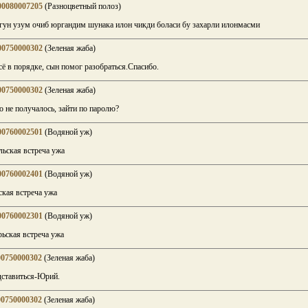
00080007205
(Разноцветный полоз)
ун узум очиб юргандим шунака илон чикди боласи бу захарли илонмасми
00750000302
(Зеленая жаба)
сё в порядке, сын помог разобраться.Спасибо.
00750000302
(Зеленая жаба)
 не получалось, зайти по паролю?
00760002501
(Водяной уж)
ьская встреча ужа
00760002401
(Водяной уж)
кая встреча ужа
00760002301
(Водяной уж)
ьская встреча ужа
00750000302
(Зеленая жаба)
ставиться-Юрий.
00750000302
(Зеленая жаба)